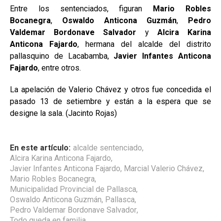
Entre los sentenciados, figuran
Mario Robles
Bocanegra
,
Oswaldo Anticona Guzmán
,
Pedro
Valdemar Bordonave Salvador
y
Alcira Karina
Anticona Fajardo
, hermana del alcalde del distrito
pallasquino de
Lacabamba
,
Javier Infantes Anticona
Fajardo
, entre otros.
La apelación de Valerio Chávez y otros fue concedida el
pasado 13 de setiembre y están a la espera que se
designe la sala. (Jacinto Rojas)
En este artículo:
alcalde sentenciado
,
Alcira Karina Anticona Fajardo
,
Javier Infantes Anticona Fajardo
,
Marcial Valerio Chávez
,
Mario Robles Bocanegra
,
Municipalidad Provincial de Pallasca
,
Oswaldo Anticona Guzmán
,
Pallasca
,
Pedro Valdemar Bordonave Salvador
,
Todo queda en familia