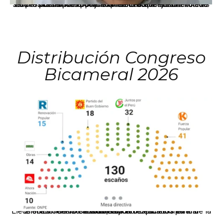
La presidenta Keiko Fujimori informó que la solicitud de indulto presentada por el expresidente Alejandro Toledo será evaluada por la Comisión de Gracias Presidenciales conforme al procedimiento establecido.
Distribución Congreso
Bicameral 2026
El JNE oficializó la distribución de escaños para la elección de 60 senadores y 130 diputados en las Elecciones Generales 2026, tras el restablecimiento de la Bicameralidad.