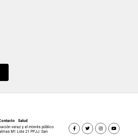
Contacto
Salud
ción veraz y el interés público
almas M1 Lote 21 PP.JJ. San