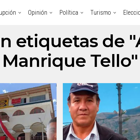
upción
Opinión
Política
Turismo
Elecci
on etiquetas de
Manrique Tello"