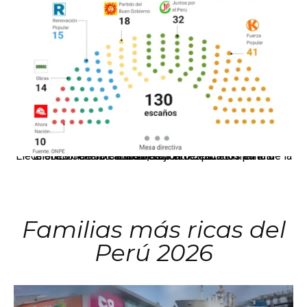
El JNE oficializó la distribución de escaños para la elección de 60 senadores y 130 diputados en las Elecciones Generales 2026, tras el restablecimiento de la Bicameralidad.
Familias más ricas del
Perú 2026