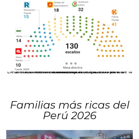
El JNE oficializó la distribución de escaños para la elección de 60 senadores y 130 diputados en las Elecciones Generales 2026, tras el restablecimiento de la Bicameralidad.
Familias más ricas del
Perú 2026