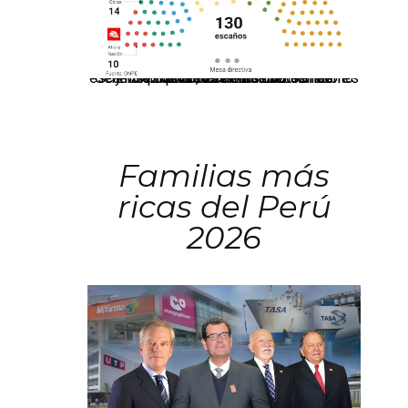
El JNE oficializó la distribución de escaños para la elección de 60 senadores y 130 diputados en las Elecciones Generales 2026, tras el restablecimiento de la Bicameralidad.
Familias más
ricas del Perú
2026