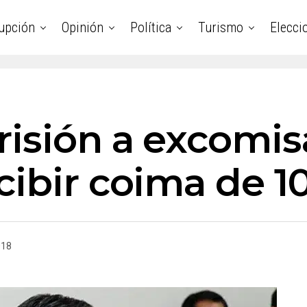
upción
Opinión
Política
Turismo
Elecci
risión a excomis
ibir coima de 1
018