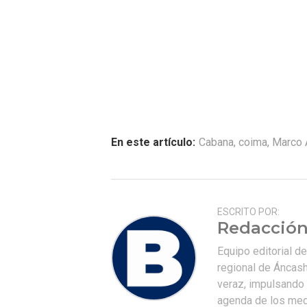
En este artículo:
Cabana
,
coima
,
Marco 
ESCRITO POR:
Redacción
Equipo editorial d
regional de Áncash
veraz, impulsando u
agenda de los medi