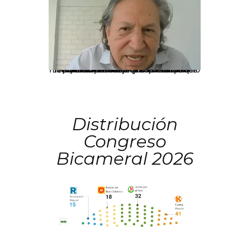
La presidenta Keiko Fujimori informó que la solicitud de indulto presentada por el expresidente Alejandro Toledo será evaluada por la Comisión de Gracias Presidenciales conforme al procedimiento establecido.
Distribución
Congreso
Bicameral 2026