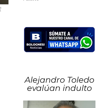
os
d.
Alejandro Toledo
evalúan indulto