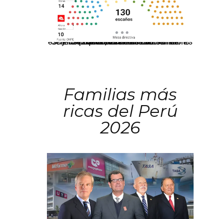
El JNE oficializó la distribución de escaños para la elección de 60 senadores y 130 diputados en las Elecciones Generales 2026, tras el restablecimiento de la Bicameralidad.
Familias más
ricas del Perú
2026