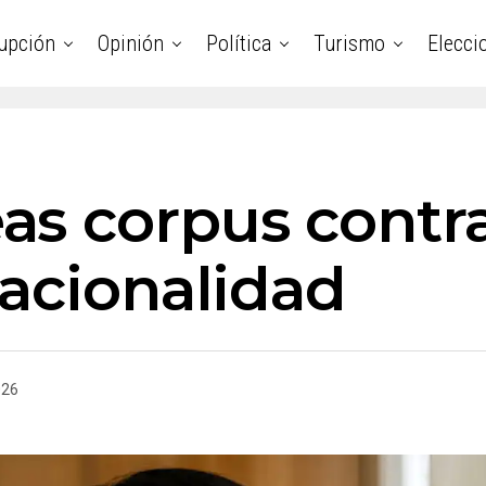
upción
Opinión
Política
Turismo
Elecci
s corpus contr
nacionalidad
026