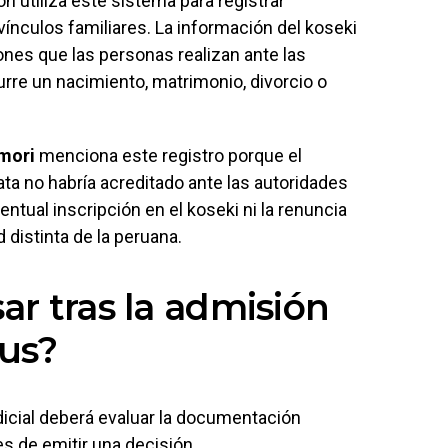
 utiliza este sistema para registrar
ínculos familiares. La información del koseki
iones que las personas realizan ante las
rre un nacimiento, matrimonio, divorcio o
imori
menciona este registro porque el
a no habría acreditado ante las autoridades
ntual inscripción en el koseki ni la renuncia
 distinta de la peruana.
r tras la admisión
us?
udicial deberá evaluar la documentación
s de emitir una decisión.