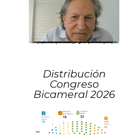
La presidenta Keiko Fujimori informó que la solicitud de indulto presentada por el expresidente Alejandro Toledo será evaluada por la Comisión de Gracias Presidenciales conforme al procedimiento establecido.
Distribución
Congreso
Bicameral 2026