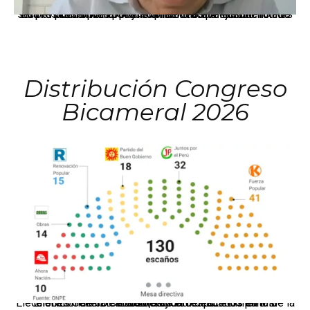
La presidenta Keiko Fujimori informó que la solicitud de indulto presentada por el expresidente Alejandro Toledo será evaluada por la Comisión de Gracias Presidenciales conforme al procedimiento establecido.
Distribución Congreso
Bicameral 2026
El JNE oficializó la distribución de escaños para la elección de 60 senadores y 130 diputados en las Elecciones Generales 2026, tras el restablecimiento de la Bicameralidad.