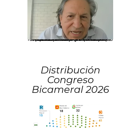
La presidenta Keiko Fujimori informó que la solicitud de indulto presentada por el expresidente Alejandro Toledo será evaluada por la Comisión de Gracias Presidenciales conforme al procedimiento establecido.
Distribución
Congreso
Bicameral 2026