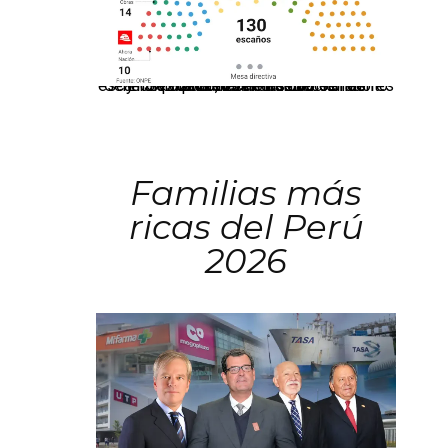
El JNE oficializó la distribución de escaños para la elección de 60 senadores y 130 diputados en las Elecciones Generales 2026, tras el restablecimiento de la Bicameralidad.
Familias más
ricas del Perú
2026