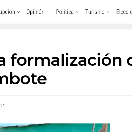
upción
Opinión
Política
Turismo
Elecci
a formalización 
mbote
021