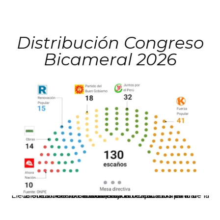
Distribución Congreso
Bicameral 2026
El JNE oficializó la distribución de escaños para la elección de 60 senadores y 130 diputados en las Elecciones Generales 2026, tras el restablecimiento de la Bicameralidad.