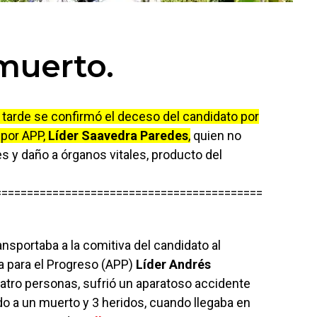
muerto.
 tarde se confirmó el deceso del candidato por
 por APP,
Líder Saavedra Paredes
,
quien no
s y daño a órganos vitales, producto del
==========================================
nsportaba a la comitiva del candidato al
a para el Progreso (APP)
Líder Andrés
uatro personas, sufrió un aparatoso accidente
o a un muerto y 3 heridos, cuando llegaba en