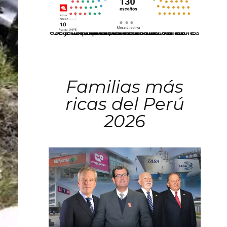
El JNE oficializó la distribución de escaños para la elección de 60 senadores y 130 diputados en las Elecciones Generales 2026, tras el restablecimiento de la Bicameralidad.
Familias más
ricas del Perú
2026