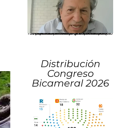
La presidenta Keiko Fujimori informó que la solicitud de indulto presentada por el expresidente Alejandro Toledo será evaluada por la Comisión de Gracias Presidenciales conforme al procedimiento establecido.
Distribución
Congreso
Bicameral 2026