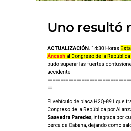
Uno resultó 
ACTUALIZACIÓN
. 14:30 Horas
Esta
Áncash
al Congreso de la República
pudo superar las fuertes contusione
accidente.
===============================
==
El vehículo de placa H2Q-891 que tra
Congreso de la República por Alianz
Saavedra
Paredes
, integrada por c
cerca de Cabana, dejando como sald