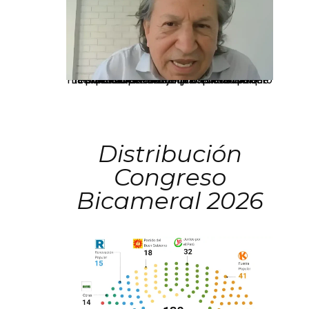
La presidenta Keiko Fujimori informó que la solicitud de indulto presentada por el expresidente Alejandro Toledo será evaluada por la Comisión de Gracias Presidenciales conforme al procedimiento establecido.
Distribución
Congreso
Bicameral 2026