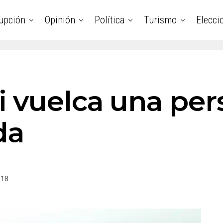
upción
Opinión
Política
Turismo
Elecci
 vuelca una pers
da
018