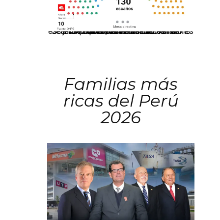
El JNE oficializó la distribución de escaños para la elección de 60 senadores y 130 diputados en las Elecciones Generales 2026, tras el restablecimiento de la Bicameralidad.
Familias más
ricas del Perú
2026