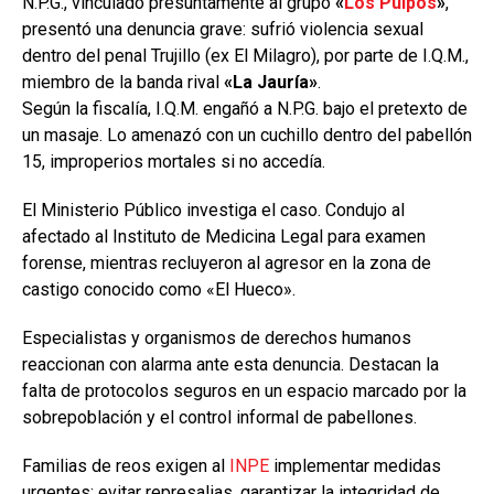
N.P.G., vinculado presuntamente al grupo
«
Los Pulpos
»
,
presentó una denuncia grave: sufrió violencia sexual
dentro del penal Trujillo (ex El Milagro), por parte de I.Q.M.,
miembro de la banda rival
«La Jauría»
.
Según la fiscalía, I.Q.M. engañó a N.P.G. bajo el pretexto de
un masaje. Lo amenazó con un cuchillo dentro del pabellón
15, improperios mortales si no accedía.
El Ministerio Público investiga el caso. Condujo al
afectado al Instituto de Medicina Legal para examen
forense, mientras recluyeron al agresor en la zona de
castigo conocido como «El Hueco».
Especialistas y organismos de derechos humanos
reaccionan con alarma ante esta denuncia. Destacan la
falta de protocolos seguros en un espacio marcado por la
sobrepoblación y el control informal de pabellones.
Familias de reos exigen al
INPE
implementar medidas
urgentes: evitar represalias, garantizar la integridad de