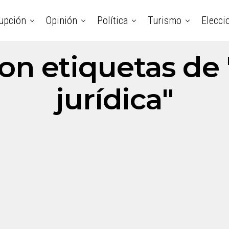
upción
Opinión
Política
Turismo
Elecci
con etiquetas de
jurídica"