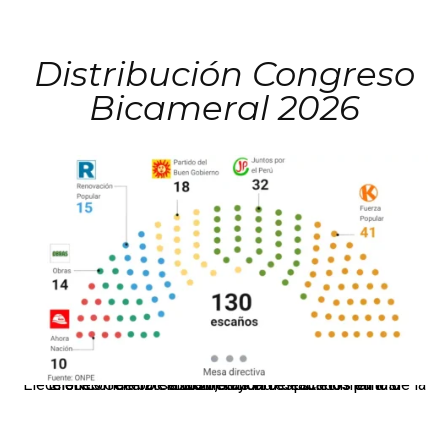
Distribución Congreso
Bicameral 2026
El JNE oficializó la distribución de escaños para la elección de 60 senadores y 130 diputados en las Elecciones Generales 2026, tras el restablecimiento de la Bicameralidad.