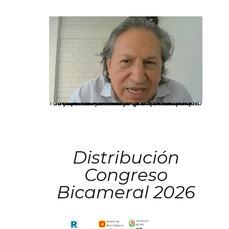
La presidenta Keiko Fujimori informó que la solicitud de indulto presentada por el expresidente Alejandro Toledo será evaluada por la Comisión de Gracias Presidenciales conforme al procedimiento establecido.
Distribución
Congreso
Bicameral 2026