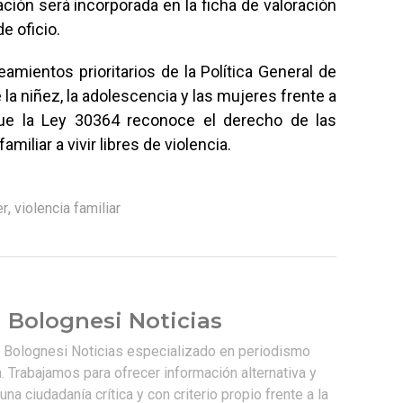
ación será incorporada en la ficha de valoración
e oficio.
mientos prioritarios de la Política General de
 la niñez, la adolescencia y las mujeres frente a
 que la Ley 30364 reconoce el derecho de las
miliar a vivir libres de violencia.
er
,
violencia familiar
 Bolognesi Noticias
e Bolognesi Noticias especializado en periodismo
. Trabajamos para ofrecer información alternativa y
na ciudadanía crítica y con criterio propio frente a la