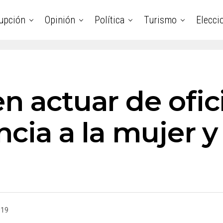
upción
Opinión
Política
Turismo
Elecci
n actuar de ofic
ncia a la mujer 
019