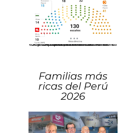
El JNE oficializó la distribución de escaños para la elección de 60 senadores y 130 diputados en las Elecciones Generales 2026, tras el restablecimiento de la Bicameralidad.
Familias más
ricas del Perú
2026