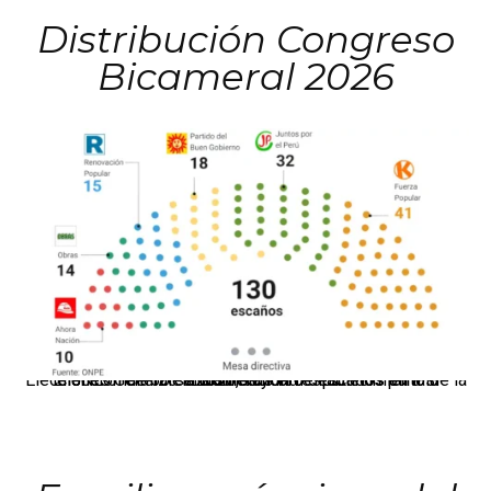
Distribución Congreso
Bicameral 2026
El JNE oficializó la distribución de escaños para la elección de 60 senadores y 130 diputados en las Elecciones Generales 2026, tras el restablecimiento de la Bicameralidad.