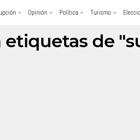
upción
Opinión
Política
Turismo
Elecci
n etiquetas de "s