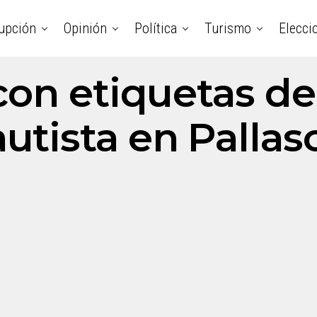
upción
Opinión
Política
Turismo
Elecci
con etiquetas d
utista en Pallas