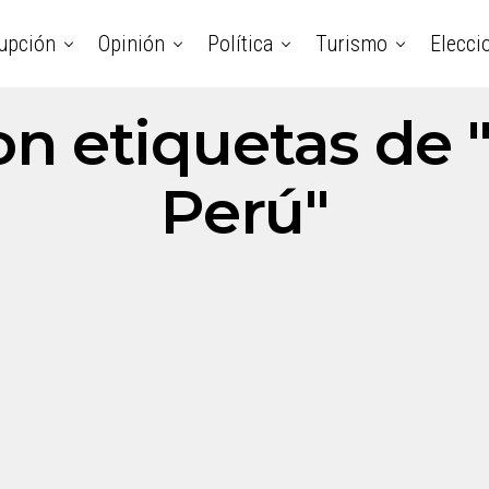
upción
Opinión
Política
Turismo
Elecci
on etiquetas de "
Perú"