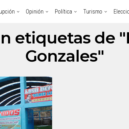
upción
Opinión
Política
Turismo
Elecci
on etiquetas de 
Gonzales"