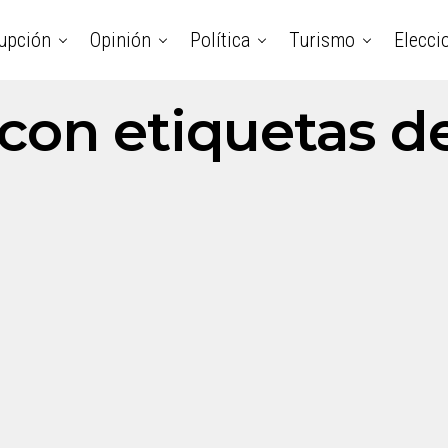
upción
Opinión
Política
Turismo
Elecci
 con etiquetas d