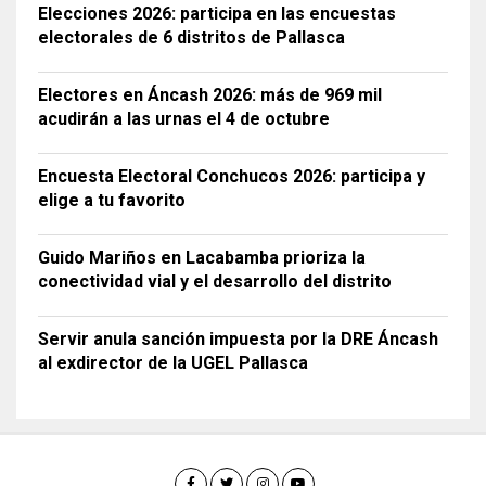
Elecciones 2026: participa en las encuestas
electorales de 6 distritos de Pallasca
Electores en Áncash 2026: más de 969 mil
acudirán a las urnas el 4 de octubre
Encuesta Electoral Conchucos 2026: participa y
elige a tu favorito
Guido Mariños en Lacabamba prioriza la
conectividad vial y el desarrollo del distrito
Servir anula sanción impuesta por la DRE Áncash
al exdirector de la UGEL Pallasca