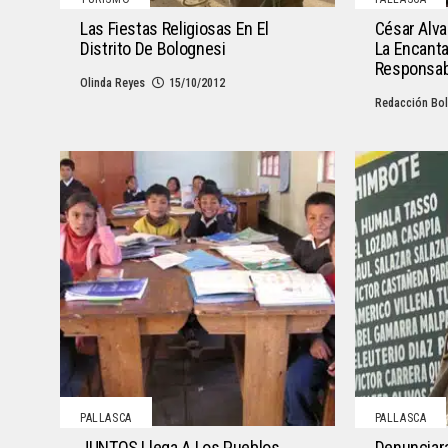
Las Fiestas Religiosas En El
César Alva
Distrito De Bolognesi
La Encanta
Responsabi
Olinda Reyes
15/10/2012
Redacción Bol
PALLASCA
PALLASCA
JUNTOS Llega A Los Pueblos
Denunciara