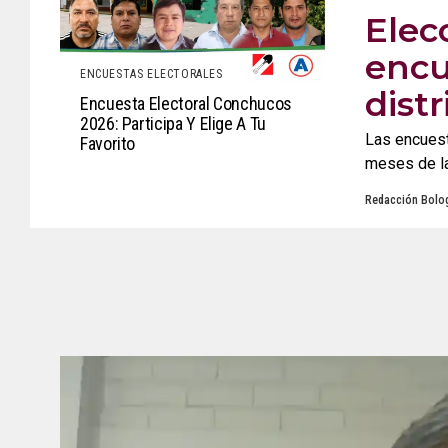
Elec
encu
ENCUESTAS ELECTORALES
distr
Encuesta Electoral Conchucos
2026: Participa Y Elige A Tu
Las encuest
Favorito
meses de la
Redacción Bolog