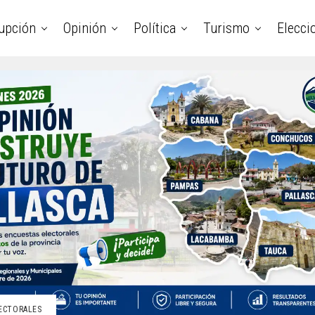
upción
Opinión
Política
Turismo
Elecci
ECTORALES